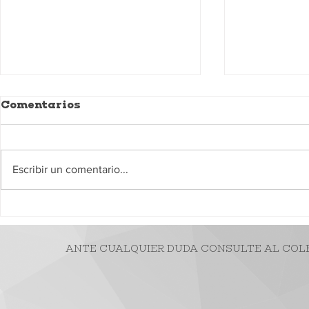
Comentarios
Escribir un comentario...
El cambio del régimen
Comision
indemnizatorio y la
¿qué suce
eterna
inexisten
ANTE CUALQUIER DUDA CONSULTE AL COLE
imprevisibilidad
delegacio
argentina
dependen
accesible